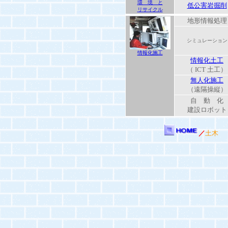
環 境 と
低公害岩掘削
リサイクル
地形情報処理
シミュレーション
情報化施工
情報化土工
（ ICT 土工）
無人化施工
（遠隔操縦）
自 動 化
建設ロボット
／
土木