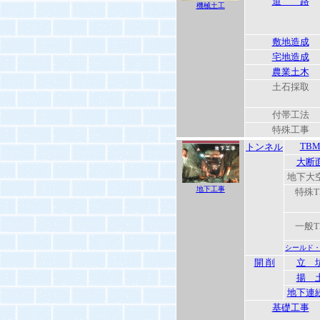
道 路
機械土工
敷地造成
宅地造成
農業土木
土石採取
付帯工法
特殊工事
TB
トンネル
大断
地下大
地下工事
特殊T
一般T
シールド
開 削
立 
揚 
地下連
基礎工事