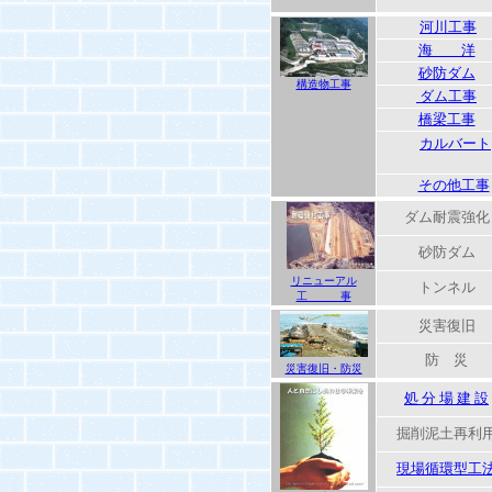
河川工事
海 洋
砂防ダム
構造物工事
ダム工事
橋梁工事
カルバート
その他工事
ダム耐震強化
砂防ダム
リニューアル
トンネル
工 事
災害復旧
防 災
災害復旧・防災
処 分 場 建 設
掘削泥土再利
現場循環型工