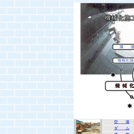
空 港
ダ ム