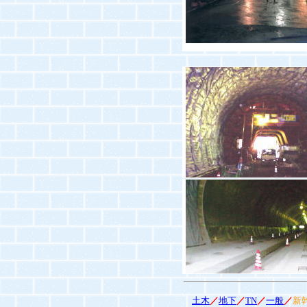
土木
／
地下
／
TN
／
一般
／
新