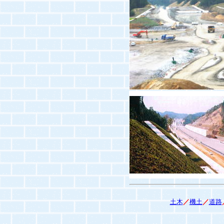
土木
／
機土
／
道路