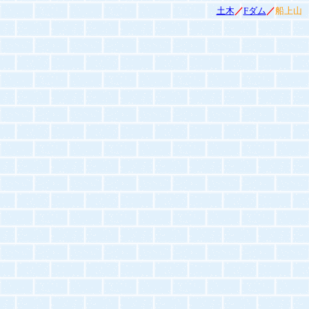
土木
／
Fダム
／
船上山