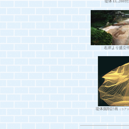
堤体 EL.28
右岸より盛立中
堤体掘削計画
（コア