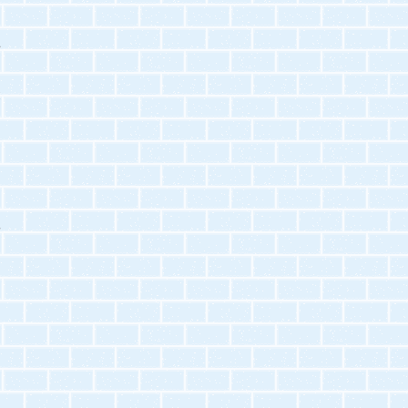
こ
ト
と
）
こ
粘
、
て
ま