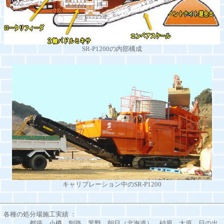
SR-P1200の内部構成
キャリブレーション中のSR-P1200
各種の処分場施工実績 ：
都築、小樽、釧路、芳野、朝日（北海道）、砂原、大原、日の出