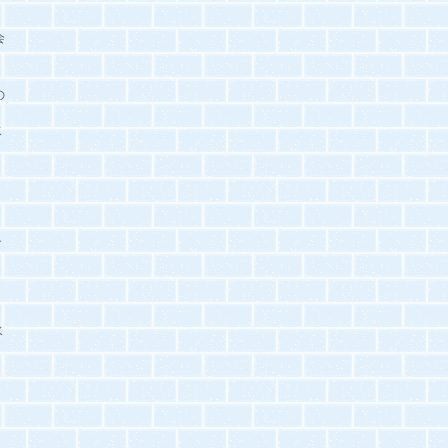
会
の
水
で
ム
水