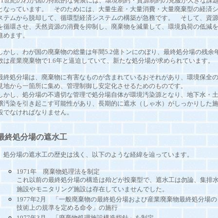
21世紀のわが国の持続的な発展には、環境制約・資源制約の克服が大きな課
となっています。 そのためには、大量生産・大量消費・大量廃棄型の経済
ステムから脱却して、循環型経済システムの構築が急務です。 そして、資
を循環させ、天然資源の消費を抑制し、廃棄物を減量して、環境負荷の低減
進めます。
しかし、わが国の廃棄物の総量は年間5.2億トンにのぼり、最終処分場の残余
数は産業廃棄物で1.6年と逼迫していて、新たな処分場が求められています。
最終処分場は、廃棄物に有害なものが含まれているおそれがあり、環境保全
見地から一箇所に集め、管理制御し安定化させるためのものです。
しかし、処分場の不適切な管理で処分場自体が環境汚染源となり、地下水・
壌汚染を引き起こす可能性があり、長期的に遮水（しゃ水）がしっかりした
設でなければなりません。
最終処分場の遮水工
処分場の遮水工の歴史は浅く、以下のような経緯を辿っています。
1971年 廃棄物処理法を制定
これ以前の最終処分場の構造は殆どが投棄型で、遮水工は勿論、集排
施設やモニタリング施設は存在していませんでした。
1977年2月 「一般廃棄物の最終処分場および産業廃棄物最終処分場の
技術上の規準を定める命令」の施行
1977年3月 「廃棄物処理施設構造指針」を制定