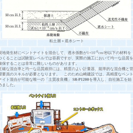
粘土層＋遮水シート
-6
現地発生材にベントナイトを混合して、透水係数が1×10
cm/秒以下の材料を
つくることは試験室レベルでは容易ですが、実際の施工において均一な品質
確保することは非常に難しいものがあります。
正確な混合率と均一な品質維持には、精度のよい計量器、能率的な混合機と
理要員のスキルが必要となります。 このため山崎建設では、高精度なベン
ナイト混合が可能な唯一の「土質改良機」
SR-P1200
を導入し、自社施工を始
めました。