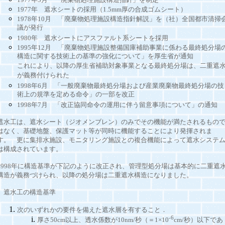
1977年 遮水シートの採用（1.5mm厚の合成ゴムシート）
1978年10月 「廃棄物処理施設構造指針解説」を（社）全国都市清掃
議が発行
1980年 遮水シートにアスファルト系シートを採用
1995年12月 「廃棄物処理施設整備国庫補助事業に係わる最終処分場
構造に関する技術上の基準の強化について」を厚生省が通知
これにより、以降の厚生省補助対象事業となる最終処分場は、二重遮
が義務付けられた
1998年6月 「一般廃棄物最終処分場および産業廃棄物最終処分場の技
術上の規準を定める命令」の一部を改正
1998年7月 「改正協同命令の運用に伴う留意事項について」の通知
遮水工は、遮水シート（ジオメンブレン）のみでその機能が満たされるもの
はなく、基礎地盤、保護マット等が同時に機能することにより発揮されま
す。 更に集排水施設、モニタリング施設との複合機能によって遮水システ
は構成されています。
1998年に構造基準が下記のように改正され、管理型処分場は基本的に二重遮
構造が義務づけられ、以降の処分場は二重遮水構造になりました。
遮水工の構造基準
次のいずれかの要件を備えた遮水層を有すること．
-6
厚さ50cm以上、透水係数が10nm/秒（＝1×10
cm/秒）以下であ