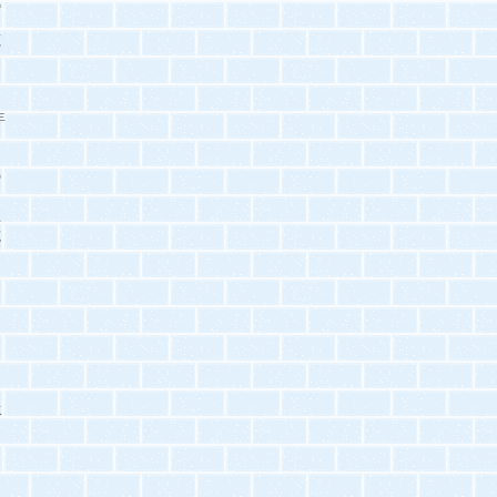
題
シ
源
を
年
の
土
施
水