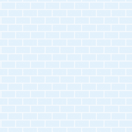
を
管
ト