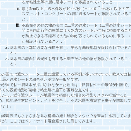
るが粘性土等の層に遮水シートが敷設されていること．
-７
厚さ5cm以上、透水係数が10nm/秒（＝1×10
cm/秒）以下のア
スファルト・コンクリートの層に遮水シートが敷設されている
と．
不織布その他の物の表面に二重の遮水シート（二重の遮水シー
間に車両走行等の衝撃により双方のシートが同時に損傷するこ
が防止できる不織布その他の物が設けられているものに限る．
が敷設されていること．
遮水層の下部に必要な強度を有し、平らな基礎地盤が設けられている
と．
遮水層の表面に遮光性を有する不織布その他の物が敷設されているこ
と．
わが国では遮水シートを二重に設置している事例が多いのですが、欧米では
土層と遮水シートの組合せた基準が一般的です。
わが国で粘土層遮水が採用されなかった理由は、良質粘性土の確保が困難で
多くの設置地形が急峻で粘土層の施工が困難な点です。
しかし、近年遮水シートが地震等で損傷した場合の汚染リスクを軽減するた
め、現地発生材にベントナイトを混合し、不透水層を構築する事例が増加し
います。
山崎建設でもさまざまな遮水構造の施工経験とノウハウを豊富に蓄積してい
すが、ここではベントナイト混合遮水に注目してみます。