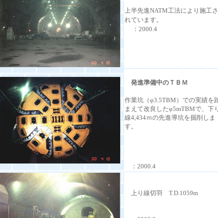
上半先進NATM工法により施工
れています。
：2000.4
発進準備中のＴＢＭ
作業坑（φ3.5TBM）での実績を
まえて改良した
φ5mTBMで、
下
線4,434ｍの先進導坑を掘削しま
す。
：2000.4
上り線切羽 T.D.1059m