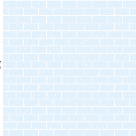
さ
踏
り