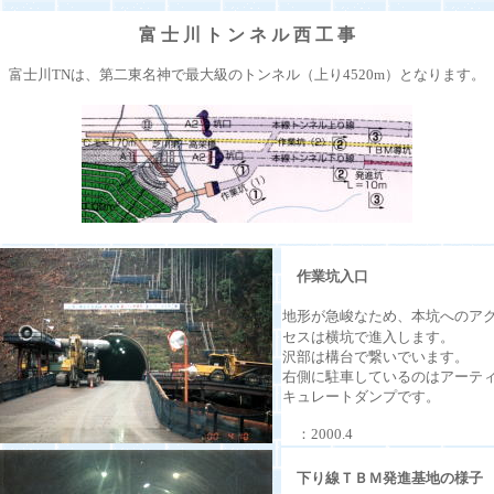
富 士 川 ト ン ネ ル 西 工 事
富士川TNは、第二東名神で最大級のトンネル（上り4520m）となります。
作業坑入口
地形が急峻なため、本坑へのア
セスは横坑で進入します。
沢部は構台で繋いでいます。
右側に駐車しているのはアーテ
キュレートダンプです。
：2000.4
下り線ＴＢＭ発進基地の様子