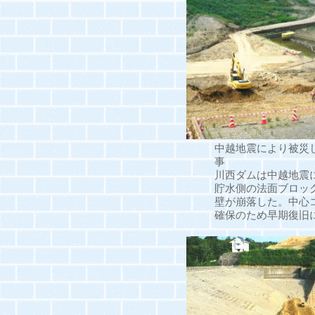
中越地震により被災
事
川西ダムは中越地震
貯水側の法面ブロッ
壁が崩落した。中心
確保のため早期復旧