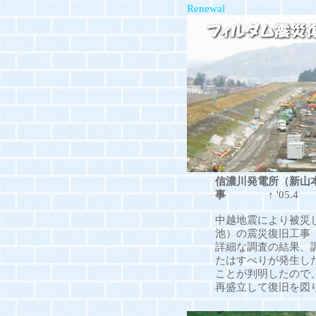
Renewal
信濃川発電所（新山
事
↑ '05.4
中越地震により被災
池）の震災復旧工事
詳細な調査の結果、
たはすべりが発生し
ことが判明したので
再盛立して復旧を図